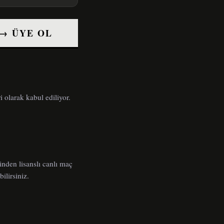
 → ÜYE OL
 olarak kabul ediliyor.
nden lisanslı canlı maç
ilirsiniz.