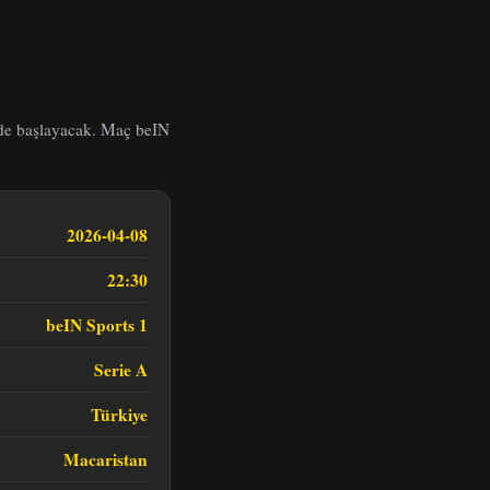
de başlayacak. Maç beIN
2026-04-08
22:30
beIN Sports 1
Serie A
Türkiye
Macaristan