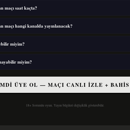
an maçı saat kaçta?
an maçı hangi kanalda yayınlanacak?
yebilir miyim?
nayabilir miyim?
IMDI ÜYE OL — MAÇI CANLI İZLE + BAHIS
18+ Sorumlu oyun. Yayın bilgileri değişiklik gösterebilir.