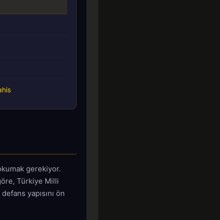
ahis
?
 okumak gerekiyor.
öre, Türkiye Milli
 defans yapısını ön