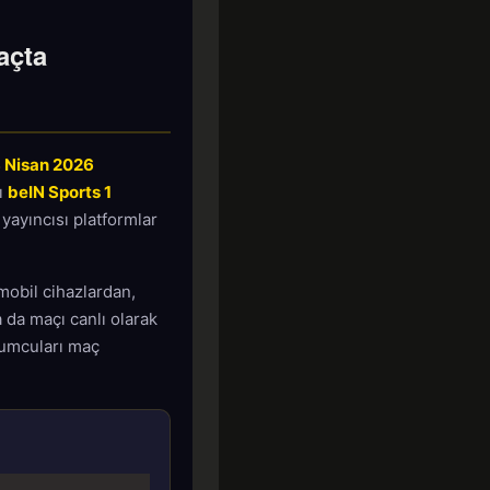
açta
 Nisan 2026
rı
beIN Sports 1
yayıncısı platformlar
mobil cihazlardan,
 da maçı canlı olarak
umcuları maç