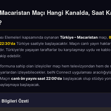
 Macaristan Maçı Hangi Kanalda, Saat K
?
ası Elemeleri kapsamında oynanan
Türkiye – Macaristan
maçı,
8
22:30'da
Türkiye saatiyle başlayacaktır. Maçın canlı yayın hakla
r. Türkiye'de yaşayan taraftarlar bu karşılaşmayı uydu ve kablo 
akip edebilir.
atformuna sahip olan izleyiciler maçı hem televizyondan hem de 
ayarlardan izleyebilecekler. beIN Connect uygulaması aracılığıyla
 Maçın
canlı ön yayını saat 22:00'da
başlayacak olup stüdyo yor
 paylaşmaya başlayacak.
 Bilgileri Özeti