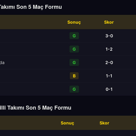
i Takımı Son 5 Maç Formu
Sonuç
Skor
G
3-0
G
1-2
nda
G
2-0
B
1-1
G
0-1
illi Takımı Son 5 Maç Formu
Sonuç
Skor