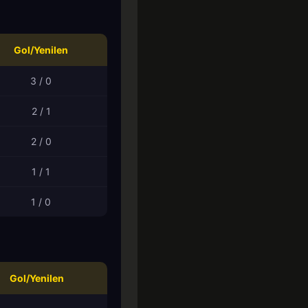
Gol/Yenilen
3 / 0
2 / 1
2 / 0
1 / 1
1 / 0
Gol/Yenilen