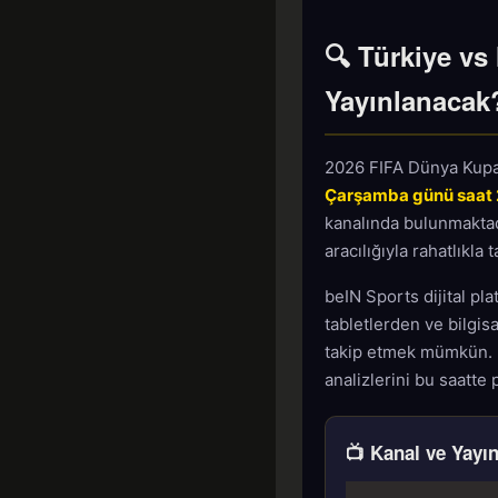
🔍 Türkiye vs
Yayınlanacak
2026 FIFA Dünya Kup
Çarşamba günü saat 
kanalında bulunmaktadı
aracılığıyla rahatlıkla t
beIN Sports dijital pl
tabletlerden ve bilgis
takip etmek mümkün.
analizlerini bu saatte
📺 Kanal ve Yayın