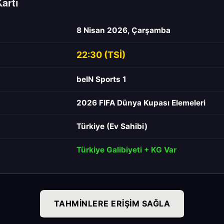
artı
8 Nisan 2026, Çarşamba
22:30 (TSİ)
i
beIN Sports 1
2026 FIFA Dünya Kupası Elemeleri
Türkiye (Ev Sahibi)
Türkiye Galibiyeti + KG Var
TAHMINLERE ERIŞIM SAĞLA