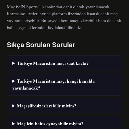
Maç beIN Sports 1 kanalından canlı olarak yayınlanacak.
Raxcasino üyeleri ayrıca platform üzerinden lisanslı canlı maç
yayınına erişebilir. Bu sayede hem maçı izleyebilir hem de canlı
bahis seçeneklerinden faydalanabilirsiniz.
Sıkça Sorulan Sorular
Türkiye Macaristan maçı saat kaçta?
Türkiye Macaristan maçı hangi kanalda
yayınlanacak?
Maçı şifresiz izleyebilir miyim?
Maç için bahis oynayabilir miyim?