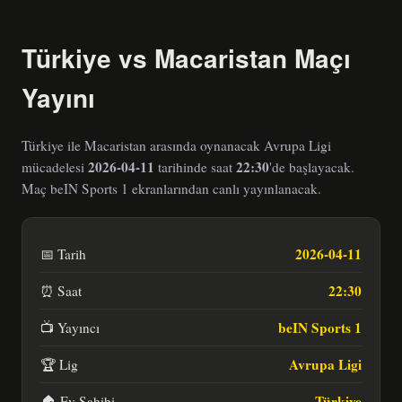
Türkiye vs Macaristan Maçı
Yayını
Türkiye ile Macaristan arasında oynanacak Avrupa Ligi
2026-04-11
22:30
mücadelesi
tarihinde saat
'de başlayacak.
Maç beIN Sports 1 ekranlarından canlı yayınlanacak.
2026-04-11
📅 Tarih
22:30
⏰ Saat
beIN Sports 1
📺 Yayıncı
Avrupa Ligi
🏆 Lig
Türkiye
🏠 Ev Sahibi