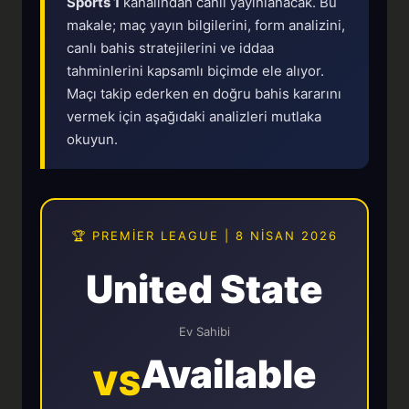
Sports 1
kanalından canlı yayınlanacak. Bu
makale; maç yayın bilgilerini, form analizini,
canlı bahis stratejilerini ve iddaa
tahminlerini kapsamlı biçimde ele alıyor.
Maçı takip ederken en doğru bahis kararını
vermek için aşağıdaki analizleri mutlaka
okuyun.
🏆 PREMIER LEAGUE | 8 NISAN 2026
United State
Ev Sahibi
Available
VS