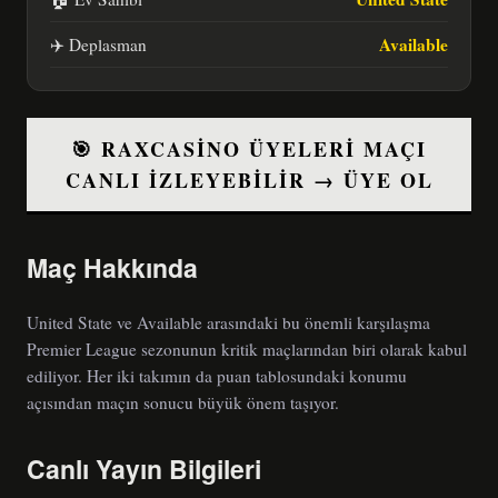
Available
✈️ Deplasman
🎯 RAXCASINO ÜYELERI MAÇI
CANLI İZLEYEBILIR → ÜYE OL
Maç Hakkında
United State ve Available arasındaki bu önemli karşılaşma
Premier League sezonunun kritik maçlarından biri olarak kabul
ediliyor. Her iki takımın da puan tablosundaki konumu
açısından maçın sonucu büyük önem taşıyor.
Canlı Yayın Bilgileri