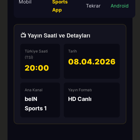
Mobil
Sports
Tekrar
Android
App
📺 Yayın Saati ve Detayları
Türkiye Saati
Tarih
(TSİ)
08.04.2026
20:00
Ana Kanal
Yayın Formatı
beIN
HD Canlı
Sports 1