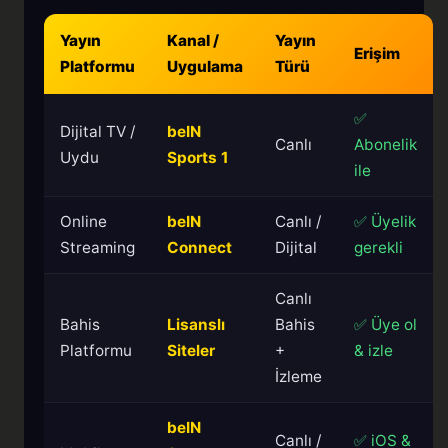
Yayın
Kanal /
Yayın
Erişim
Platformu
Uygulama
Türü
✅
Dijital TV /
beIN
Canlı
Abonelik
Uydu
Sports 1
ile
Online
beIN
Canlı /
✅ Üyelik
Streaming
Connect
Dijital
gerekli
Canlı
Bahis
Lisanslı
Bahis
✅ Üye ol
Platformu
Siteler
+
& izle
İzleme
beIN
Canlı /
✅ iOS &