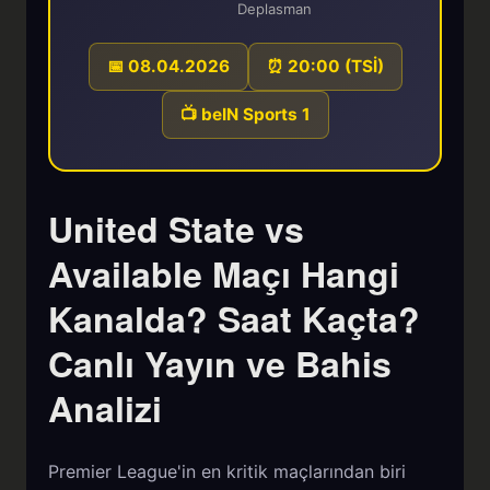
Deplasman
📅 08.04.2026
⏰ 20:00 (TSİ)
📺 beIN Sports 1
United State vs
Available Maçı Hangi
Kanalda? Saat Kaçta?
Canlı Yayın ve Bahis
Analizi
Premier League'in en kritik maçlarından biri