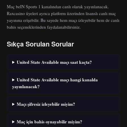
Maç beIN Sports 1 kanalından canlı olarak yayınlanacak.
Raxcasino üyeleri ayrıca platform üzerinden lisanslı canlı maç
yayınına erişebilir. Bu sayede hem maçı izleyebilir hem de canlı
bahis seçeneklerinden faydalanabilirsiniz.
Sıkça Sorulan Sorular
United State Available maçı saat kaçta?
United State Available maçı hangi kanalda
yayınlanacak?
Maçı şifresiz izleyebilir miyim?
Maç için bahis oynayabilir miyim?