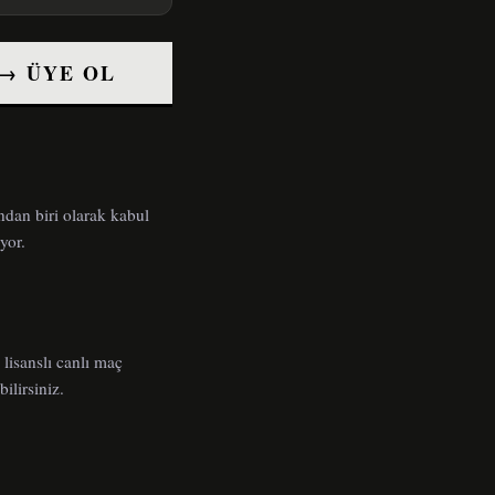
 → ÜYE OL
ndan biri olarak kabul
yor.
lisanslı canlı maç
ilirsiniz.