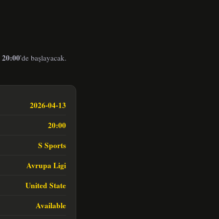
20:00
t
'de başlayacak.
2026-04-13
20:00
S Sports
Avrupa Ligi
United State
Available