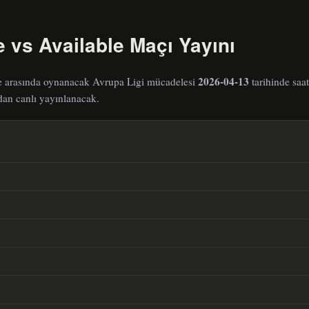
e vs Available Maçı Yayını
2026-04-13
ble arasında oynanacak Avrupa Ligi mücadelesi
tarihinde saa
dan canlı yayınlanacak.