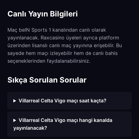
Canlı Yayın Bilgileri
Maç beIN Sports 1 kanalından canlı olarak
yayınlanacak. Raxcasino üyeleri ayrıca platform
üzerinden lisanslı canlı maç yayınına erişebilir. Bu
sayede hem maçı izleyebilir hem de canlı bahis
seçeneklerinden faydalanabilirsiniz.
Sıkça Sorulan Sorular
Villarreal Celta Vigo maçı saat kaçta?
Villarreal Celta Vigo maçı hangi kanalda
yayınlanacak?