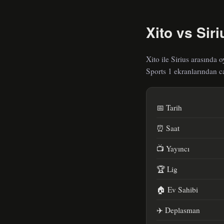
Xito vs Sir
Xito ile Sirius arasınd
Sports 1 ekranlarından c
📅 Tarih
⏰ Saat
📺 Yayıncı
🏆 Lig
🏠 Ev Sahibi
✈️ Deplasman