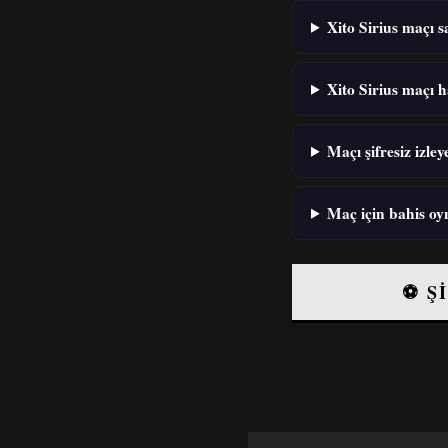
Xito Sirius maçı s
Xito Sirius maçı 
Maçı şifresiz izle
Maç için bahis oy
⚽ Ş