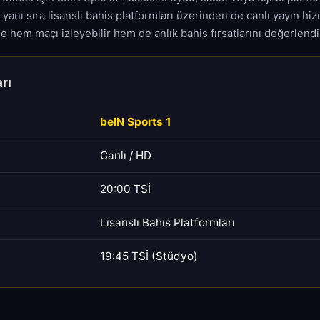
n yanı sıra lisanslı bahis platformları üzerinden de canlı yayın h
em maçı izleyebilir hem de anlık bahis fırsatlarını değerlendir
rı
beIN Sports 1
Canlı / HD
20:00 TSİ
Lisanslı Bahis Platformları
19:45 TSİ (Stüdyo)