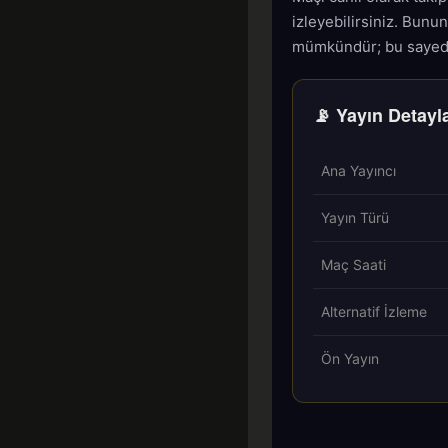
izleyebilirsiniz. Bunu
mümkündür; bu sayede h
📡 Yayın Detayla
Ana Yayıncı
Yayın Türü
Maç Saati
Alternatif İzleme
Ön Yayın