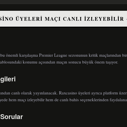
SINO ÜYELERI MAÇI CANLI İZLEYEBILIR
i bu önemli karşılaşma Premier League sezonunun kritik maçlarından biri
 tablosundaki konumu açısından maçın sonucu büyük önem taşıyor.
gileri
ndan canlı olarak yayınlanacak. Raxcasino üyeleri ayrıca platform üzeri
ayede hem maçı izleyebilir hem de canlı bahis seçeneklerinden faydalanab
 Sorular