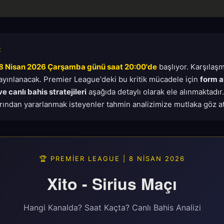
:
8 Nisan 2026 Çarşamba günü saat 20:00'de
başlıyor. Karşılaş
yayınlanacak. Premier League'deki bu kritik mücadele için
form a
 canlı bahis stratejileri
aşağıda detaylı olarak ele alınmaktadır
larından yararlanmak isteyenler tahmin analizimize mutlaka göz a
🏆 PREMIER LEAGUE | 8 NISAN 2026
Xito - Sirius Maçı
Hangi Kanalda? Saat Kaçta? Canlı Bahis Analizi