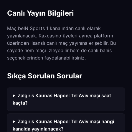
Canlı Yayın Bilgileri
Maç beIN Sports 1 kanalından canlı olarak
yayınlanacak. Raxcasino üyeleri ayrıca platform
üzerinden lisanslı canlı maç yayınına erişebilir. Bu
sayede hem maçı izleyebilir hem de canlı bahis
seçeneklerinden faydalanabilirsiniz.
Sıkça Sorulan Sorular
Zalgiris Kaunas Hapoel Tel Aviv maçı saat
kaçta?
Zalgiris Kaunas Hapoel Tel Aviv maçı hangi
kanalda yayınlanacak?