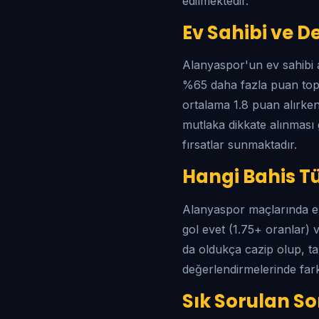
edilmektedir.
Ev Sahibi ve 
Alanyaspor'un ev sahibi 
%65 daha fazla puan top
ortalama 1.8 puan alırken
mutlaka dikkate alınması 
fırsatlar sunmaktadır.
Hangi Bahis Tü
Alanyaspor maçlarında en d
gol evet (1.75+ oranlar) ve
da oldukça cazip olup, t
değerlendirmelerinde farkl
Sık Sorulan So