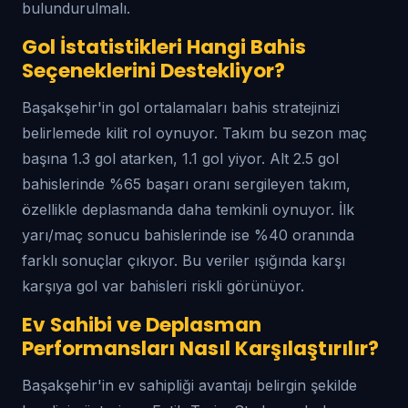
bulundurulmalı.
Gol İstatistikleri Hangi Bahis
Seçeneklerini Destekliyor?
Başakşehir'in gol ortalamaları bahis stratejinizi
belirlemede kilit rol oynuyor. Takım bu sezon maç
başına 1.3 gol atarken, 1.1 gol yiyor. Alt 2.5 gol
bahislerinde %65 başarı oranı sergileyen takım,
özellikle deplasmanda daha temkinli oynuyor. İlk
yarı/maç sonucu bahislerinde ise %40 oranında
farklı sonuçlar çıkıyor. Bu veriler ışığında karşı
karşıya gol var bahisleri riskli görünüyor.
Ev Sahibi ve Deplasman
Performansları Nasıl Karşılaştırılır?
Başakşehir'in ev sahipliği avantajı belirgin şekilde