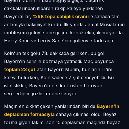
Bayern Münih'in üstünlüğüyle geçti. Maçın ilk
dakikalarından itibaren rakip kaleye yüklenen
Bavyeralılar,
%68 topa sahiplik oranı
ile sahada tam
anlamıyla hakimiyet kurdu. İlk yarıda Jamal Musiala'nın
muhteşem golüyle öne geçen konuk ekip, ikinci yarıda
Harry Kane ve Leroy Sané'nin golleriyle farkı açtı.
Köln'ün tek golü 78. dakikada gelirken, bu gol
Bayern'in serisini bozmaya yetmedi. Maç boyunca
toplam 23 şut
atan Bayern Münih, bunların 11'ini
kaleyi bulurken, Köln sadece 7 şut deneyebildi. Bu
istatistikler, Bayern'in ne denli üstün bir oyun
sergilediğini gözler önüne seriyor.
Maçın en dikkat çeken yanlarından biri de
Bayern'in
deplasman formasıyla
sahaya çıkması oldu. Beyaz
forma giyen takım, son 15 deplasman maçında beyaz