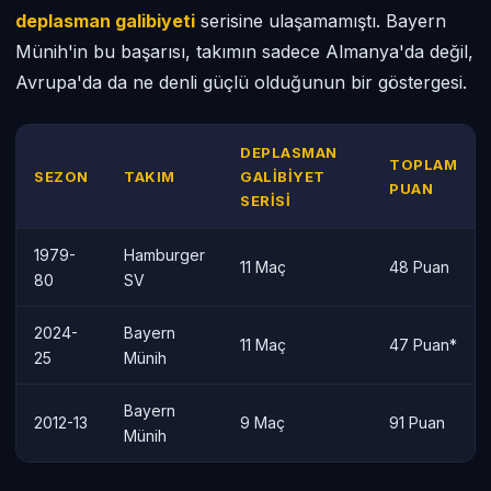
deplasman galibiyeti
serisine ulaşamamıştı. Bayern
Münih'in bu başarısı, takımın sadece Almanya'da değil,
Avrupa'da da ne denli güçlü olduğunun bir göstergesi.
DEPLASMAN
TOPLAM
SEZON
TAKIM
GALIBIYET
PUAN
SERISI
1979-
Hamburger
11 Maç
48 Puan
80
SV
2024-
Bayern
11 Maç
47 Puan*
25
Münih
Bayern
2012-13
9 Maç
91 Puan
Münih