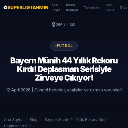
Ana
Bahis
Canli
⚽
SUPERLIGTAHMIN
Tahminler
Blog
Sayfa
Rehberi
Bahis
🔒
256-bit SSL
FUTBOL
Bayern Münih 44 Yıllık Rekoru
Kırdı! Deplasman Serisiyle
Zirveye Çıkıyor!
12 April 2026 | Guncel haberler, analizler ve uzman yorumlari
Ana Sayfa
›
Blog
›
Bayern Münih 44 Yıllık Rekoru Kırdı!
Deplasman Ser