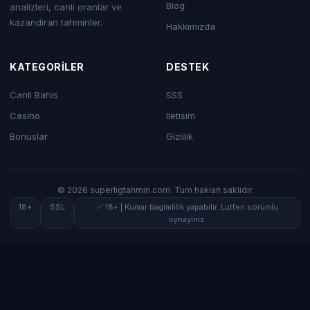
Blog
analizleri, canli oranlar ve
kazandiran tahminler.
Hakkimizda
KATEGORILER
DESTEK
Canli Bahis
SSS
Casino
Iletisim
Bonuslar
Gizlilik
© 2026 superligtahmin.com. Tum haklari saklidir.
18+
SSL
✅ 18+ | Kumar bagimlilik yapabilir. Lutfen sorumlu
oynayiniz.