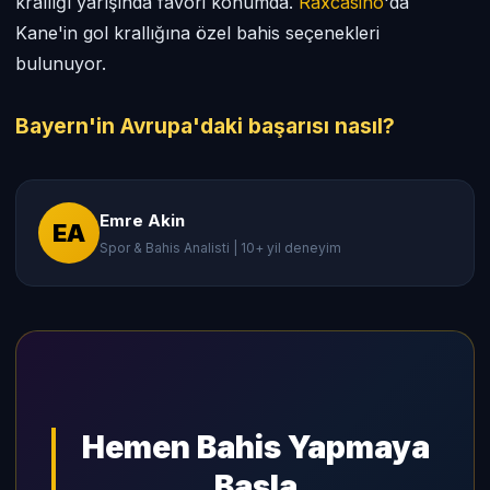
krallığı yarışında favori konumda.
Raxcasino
'da
Kane'in gol krallığına özel bahis seçenekleri
bulunuyor.
Bayern'in Avrupa'daki başarısı nasıl?
Emre Akin
EA
Spor & Bahis Analisti | 10+ yil deneyim
Hemen Bahis Yapmaya
Basla