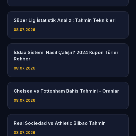
Süper Lig İstatistik Analizi: Tahmin Teknikleri
08.07.2026
İddaa Sistemi Nasıl Çalışır? 2024 Kupon Türleri
Rehberi
08.07.2026
Chelsea vs Tottenham Bahis Tahmini - Oranlar
08.07.2026
Real Sociedad vs Athletic Bilbao Tahmin
08.07.2026