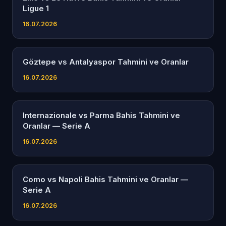
Ligue 1
16.07.2026
Göztepe vs Antalyaspor Tahmini ve Oranlar
16.07.2026
Internazionale vs Parma Bahis Tahmini ve
Oranlar — Serie A
16.07.2026
Como vs Napoli Bahis Tahmini ve Oranlar —
Serie A
16.07.2026