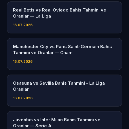
Real Betis vs Real Oviedo Bahis Tahmini ve
Oranlar — La Liga
16.07.2026
Manchester City vs Paris Saint-Germain Bahis
Tahmini ve Oranlar — Cham
16.07.2026
Osasuna vs Sevilla Bahis Tahmini - La Liga
Oranlar
16.07.2026
Juventus vs Inter Milan Bahis Tahmini ve
Oranlar — Serie A