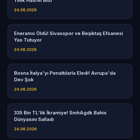
Yıllık Hasret Bitti
24.06.2026
Eneramo Öldü! Sivasspor ve Beşiktaş Efsanesi
Yas Tutuyor
24.06.2026
Bosna İtalya'yı Penaltılarla Eledi! Avrupa'da
Dev Şok
24.06.2026
335 Bin TL'lik İkramiye! SmhAgdk Bahis
Dünyasını Salladı
24.06.2026