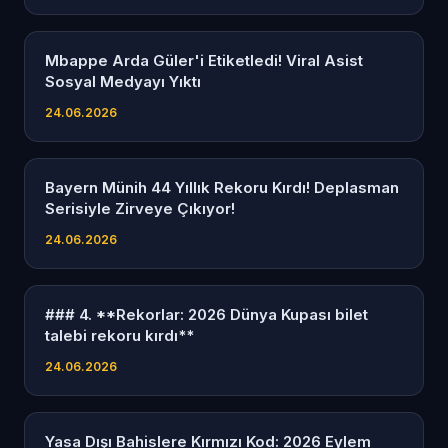
Mbappe Arda Güler'i Etiketledi! Viral Asist
Sosyal Medyayı Yıktı
24.06.2026
Bayern Münih 44 Yıllık Rekoru Kırdı! Deplasman
Serisiyle Zirveye Çıkıyor!
24.06.2026
### 4. **Rekorlar: 2026 Dünya Kupası bilet
talebi rekoru kırdı**
24.06.2026
Yasa Dışı Bahislere Kırmızı Kod: 2026 Eylem