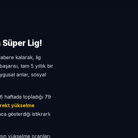
Süper Lig!
rabere kalarak, lig
şarısı, tam 5 yıllık bir
ygusal anlar, sosyal
36 haftada topladığı 79
direkt yükselme
 gösterdiği istikrarlı
ımın yükselme oranları