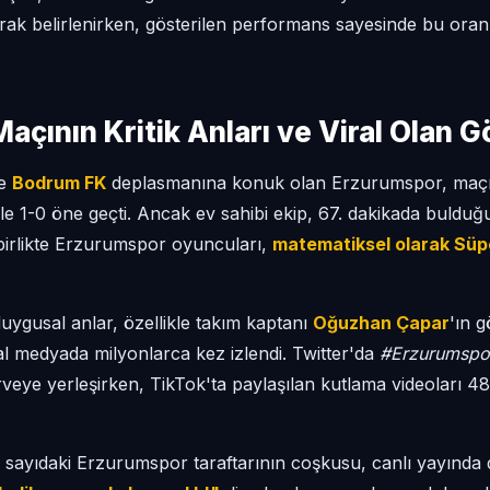
rak belirlenirken, gösterilen performans sayesinde bu oranl
çının Kritik Anları ve Viral Olan G
de
Bodrum FK
deplasmanına konuk olan Erzurumspor, maçın
le 1-0 öne geçti. Ancak ev sahibi ekip, 67. dakikada bulduğu 
birlikte Erzurumspor oyuncuları,
matematiksel olarak Süp
ygusal anlar, özellikle takım kaptanı
Oğuzhan Çapar
'ın 
l medyada milyonlarca kez izlendi. Twitter'da
#Erzurumspo
veye yerleşirken, TikTok'ta paylaşılan kutlama videoları 48
ayıdaki Erzurumspor taraftarının coşkusu, canlı yayında da 