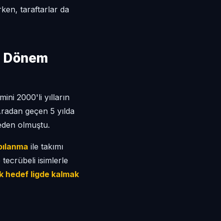
ken, taraftarlar da
ni Dönem
ini 2000'li yılların
radan geçen 5 yılda
neden olmuştu.
pılanma
ile takımı
tecrübeli isimlerle
lk hedef ligde kalmak