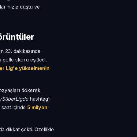
ar hızla düştü ve
örüntüler
 23. dakikasında
golle skoru eşitledi.
er Lig'e yükselmenin
gözyaşları dökerek
rSüperLigde
hashtag'i
 saat içinde
5 milyon
dikkat çekti. Özellikle