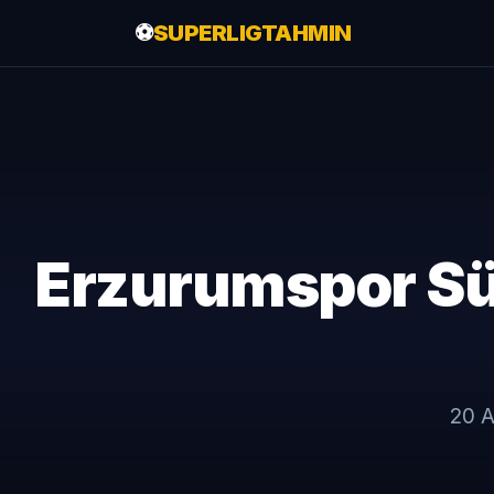
⚽
SUPERLIGTAHMIN
Erzurumspor Süpe
20 A