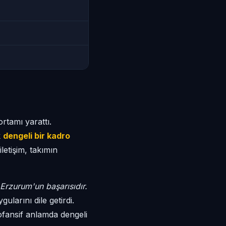
rtamı yarattı.
k
dengeli bir kadro
letişim, takımın
Erzurum'un başarısıdır.
ularını dile getirdi.
ofansif anlamda dengeli