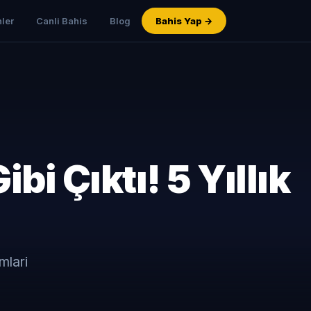
ler
Canli Bahis
Blog
Bahis Yap →
i Çıktı! 5 Yıllık
mlari