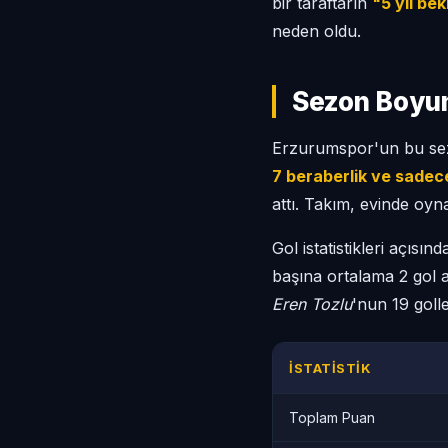
bir taraftarın
"5 yıl be
neden oldu.
Sezon Boyun
Erzurumspor'un bu se
7 beraberlik ve sadec
attı. Takım, evinde oyn
Gol istatistikleri açısı
başına ortalama 2 gol a
Eren Tozlu
'nun 19 golle
İSTATISTIK
Toplam Puan