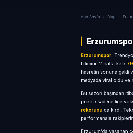
Ana Sayfa
›
Blog
›
Erzuru
Erzurumspor
Erzurumspor
, Trendyo
bitimine 2 hafta kala
79
hasretin sonuna geldi 
medyada viral oldu ve m
Bu sezon başından iti
puanla sadece lige yü
rekorunu
da kırdı. Tek
performansla rakiplerini
Erzurum'da yaşanan c