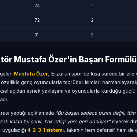
24
1.
72
2.
31
3.
ktör Mustafa Özer'in Başarı Formülü
 gelen
Mustafa Özer
, Erzurumspor'da kısa sürede bir aile o
 özellikle genç oyuncularla tecrübeli isimleri harmanlayara
iksel açıdan esnek yaklaşımı ve oyuncularla kurduğu güçlü i
adı.
rası yaptığı açıklamada
"Bu başarı sadece bizim değil, tüm 
uzak kalan bu şehir, hak ettiği yere geri dönüyor"
diyerek duyg
 uyguladığı
4-2-3-1 sistemi
, takımın hem defansif hem de 