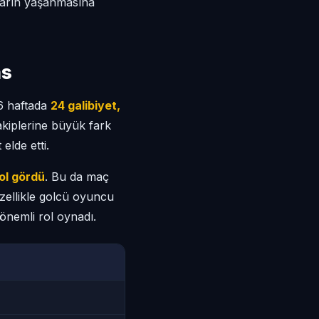
ların yaşanmasına
ns
36 haftada
24 galibiyet,
akiplerine büyük fark
elde etti.
ol gördü
. Bu da maç
Özellikle golcü oyuncu
 önemli rol oynadı.