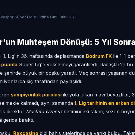
mspor Süper Lig'e Fırtına Gibi Çıktı! 5 Yıll
'un Muhteşem Dönüşü: 5 Yıl Sonra 
l 1. Lig'in 36. haftasında deplasmanda
Bodrum FK
ile 1-1 be
 puanla
Süper Lig'e yükselmeyi garantiledi. Dadaşlar'ın bu ba
ve şehirde büyük bir coşku yarattı. Maç sonrası yaşanan du
ilyonlarca kişi tarafından paylaşıldı.
baren
şampiyonluk parolası
ile yola çıkan mavi-beyazlılar, 
kselmekle kalmadı, aynı zamanda
1. Lig tarihinin en erken 
nik direktör
Mustafa Özer
yönetimindeki takım, sezon boyunca
 geride bıraktı.
oşku,
Raxcasino
gibi bahis sitelerinde de yankı buldu. Tak