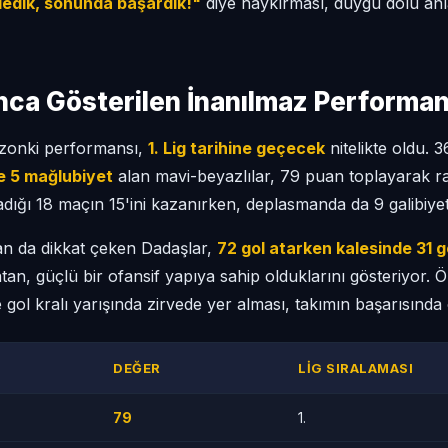
kledik, sonunda başardık!"
diye haykırması, duygu dolu an
ca Gösterilen İnanılmaz Performa
zonki performansı,
1. Lig tarihine geçecek
nitelikte oldu. 
e 5 mağlubiyet
alan mavi-beyazlılar, 79 puan toplayarak r
adığı 18 maçın 15'ini kazanırken, deplasmanda da 9 galibiyet 
ndan da dikkat çeken Dadaşlar,
72 gol atarken kalesinde 31 g
tan, güçlü bir ofansif yapıya sahip olduklarını gösteriyor. 
 gol kralı yarışında zirvede yer alması, takımın başarısında
DEĞER
LIG SIRALAMASI
79
1.