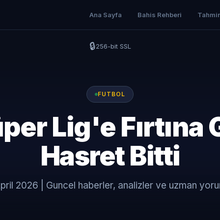
Ana Sayfa
Bahis Rehberi
Tahmin
🔒
256-bit SSL
FUTBOL
r Lig'e Fırtına Gib
Hasret Bitti
pril 2026 | Guncel haberler, analizler ve uzman yoru