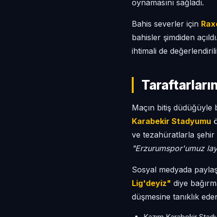
oynamasını sağladı.
Bahis severler için
Rax
bahisler şimdiden açıldı
ihtimali de değerlendiril
Taraftarlar
Maçın bitiş düdüğüyle 
Karabekir Stadyumu
ö
ve tezahüratlarla şehi
"Erzurumspor'umuz lay
Sosyal medyada paylaşıl
Lig'deyiz"
diye bağırma
düşmesine tanıklık eden
Kazım Karabekir Sta