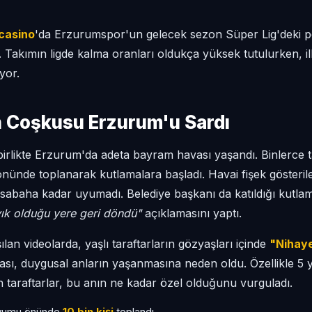
casino
'da Erzurumspor'un gelecek sezon Süper Lig'deki p
. Takımın ligde kalma oranları oldukça yüksek tutulurken, ilk
iyor.
ın Coşkusu Erzurum'u Sardı
birlikte Erzurum'da adeta bayram havası yaşandı. Binlerce t
nünde toplanarak kutlamalara başladı. Havai fişek gösterile
r sabaha kadar uyumadı. Belediye başkanı da katıldığı kutla
ık olduğu yere geri döndü"
açıklamasını yaptı.
an videolarda, yaşlı taraftarların gözyaşları içinde
"Nihaye
sı, duygusal anların yaşanmasına neden oldu. Özellikle 5 
 taraftarlar, bu anın ne kadar özel olduğunu vurguladı.
dyumu önünde
10 bin kişi
toplandı