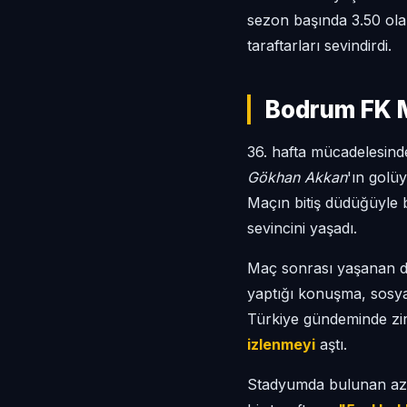
sezon başında 3.50 ola
taraftarları sevindirdi.
Bodrum FK Ma
36. hafta mücadelesin
Gökhan Akkan
'ın golüy
Maçın bitiş düdüğüyle 
sevincini yaşadı.
Maç sonrası yaşanan du
yaptığı konuşma, sosya
Türkiye gündeminde zir
izlenmeyi
aştı.
Stadyumda bulunan az s