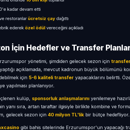
0'e kadar devam etti
ve restoranlar
ücretsiz çay
dağıttı
tebrik ederek
özel ödül
vereceğini açıkladı
n İçin Hedefler ve Transfer Planlar
rzurumspor yönetimi, şimdiden gelecek sezon için
transfer
ı yaptığı açıklamada, mevcut kadronun büyük bölümünü ko
debilmek için
5-6 kaliteli transfer
yapacaklarını belirtti. Öze
iye yapılması planlanıyor.
üçlenen kulüp,
sponsorluk anlaşmalarını
yenilemeye hazırl
nin yanı sıra, artan taraftar ilgisiyle birlikte kombine ve for
im, gelecek sezon için
40 milyon TL'lik
bir bütçe hedefliyor.
axcasino
gibi bahis sitelerinde Erzurumspor'un yapacağı tr