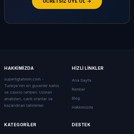
UCRETSIZ UYE OL →
HAKKIMIZDA
HIZLI LINKLER
superligtahmin.com -
Ana Sayfa
Turkiye'nin en guvenilir bahis
Rehber
ve casino rehberi. Uzman
Blog
analizleri, canli oranlar ve
kazandiran tahminler.
Hakkimizda
KATEGORILER
DESTEK