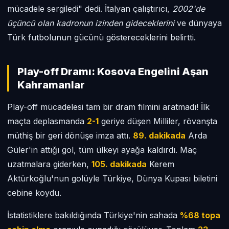
mücadele sergiledi" dedi. İtalyan çalıştırıcı,
2002'de
üçüncü olan kadronun izinden gideceklerini
ve dünyaya
Türk futbolunun gücünü göstereceklerini belirtti.
Play-off Dramı: Kosova Engelini Aşan
Kahramanlar
Play-off mücadelesi tam bir dram filmini aratmadı! İlk
maçta deplasmanda
2-1
geriye düşen Milliler, rövanşta
müthiş bir geri dönüşe imza attı.
89. dakikada
Arda
Güler'in attığı gol, tüm ülkeyi ayağa kaldırdı. Maç
uzatmalara giderken,
105. dakikada
Kerem
Aktürkoğlu'nun golüyle Türkiye, Dünya Kupası biletini
cebine koydu.
İstatistiklere bakıldığında Türkiye'nin sahada
%68 topa