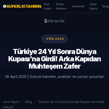
Ana
Bahis
Canli
⚽
SUPERLIGTAHMIN
Tahminler
Blog
Sayfa
Rehberi
Bahis
🔒
256-bit SSL
FIFA 2026
Türkiye 24 Yıl Sonra Dünya
Kupası'na Girdi! Arka Kapıdan
Muhteşem Zafer
28 April 2026 | Guncel haberler, analizler ve uzman yorumlari
Ana Sayfa
›
Blog
›
Türkiye 24 Yıl Sonra Dünya Kupası'na Girdi!
Arka K