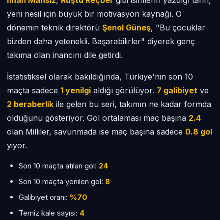
İlhan Mansız
,
Rüştü Reçber
gibi isimlerin yazdığı tarih,
yeni nesil için büyük bir motivasyon kaynağı. O
dönemin teknik direktörü
Şenol Güneş
, "Bu çocuklar
bizden daha yetenekli. Başarabilirler" diyerek genç
takıma olan inancını dile getirdi.
İstatistiksel olarak bakıldığında, Türkiye'nin son 10
maçta sadece
1 yenilgi
aldığı görülüyor.
7 galibiyet
ve
2 beraberlik
ile gelen bu seri, takımın ne kadar formda
olduğunu gösteriyor. Gol ortalaması maç başına
2.4
olan Milliler, savunmada ise maç başına sadece
0.8 gol
yiyor.
Son 10 maçta atılan gol:
24
Son 10 maçta yenilen gol:
8
Galibiyet oranı:
%70
Temiz kale sayısı:
4