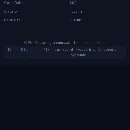
Canli Bahis
SSS
Casino
Iletisim
Bonuslar
Gizlilik
© 2026 superligtahmin.com. Tum haklari saklidir.
18+
SSL
✅ 18+ | Kumar bagimlilik yapabilir. Lutfen sorumlu
oynayiniz.