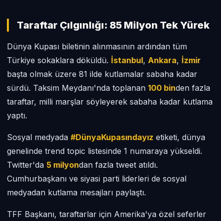
Taraftar Çılgınlığı: 85 Milyon Tek Yürek
Dünya Kupası biletinin alınmasının ardından tüm
Türkiye sokaklara döküldü.
İstanbul
,
Ankara
,
İzmir
başta olmak üzere 81 ilde kutlamalar sabaha kadar
sürdü. Taksim Meydanı'nda toplanan
100 bin
den fazla
taraftar, milli marşlar söyleyerek sabaha kadar kutlama
yaptı.
Sosyal medyada
#DünyaKupasındayız
etiketi, dünya
genelinde trend topic listesinde 1 numaraya yükseldi.
Twitter'da
5 milyon
dan fazla tweet atıldı.
Cumhurbaşkanı ve siyasi parti liderleri de sosyal
medyadan kutlama mesajları paylaştı.
TFF Başkanı, taraftarlar için Amerika'ya özel seferler