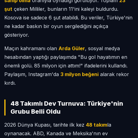
sahip olma
oranıyla oynadığı görülüyor. Toplam
23
şut
çeken Milliler, bunların 11'ini kaleyi buldurdu.
Kosova ise sadece 6 şut atabildi. Bu veriler, Türkiye'nin
ne kadar baskın bir oyun sergilediğini açıkça
gösteriyor.
Maçın kahramanı olan
Arda Güler
, sosyal medya
hesabından yaptığı paylaşımda "Bu gol hayatımın en
önemli golü. 85 milyon için attım!" ifadelerini kullandı.
Paylaşım, Instagram'da
3 milyon beğeni
alarak rekor
kırdı.
48 Takımlı Dev Turnuva: Türkiye'nin
Grubu Belli Oldu
2026 Dünya Kupası, tarihte ilk kez
48 takım
la
oynanacak. ABD, Kanada ve Meksika'nın ev