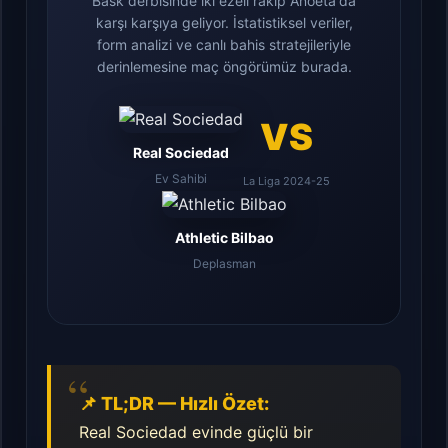
Bask derbisinde iki ezeli rakip Anoeta'da
karşı karşıya geliyor. İstatistiksel veriler,
form analizi ve canlı bahis stratejileriyle
derinlemesine maç öngörümüz burada.
VS
Real Sociedad
Ev Sahibi
La Liga 2024-25
Athletic Bilbao
Deplasman
📌 TL;DR — Hızlı Özet:
Real Sociedad evinde güçlü bir