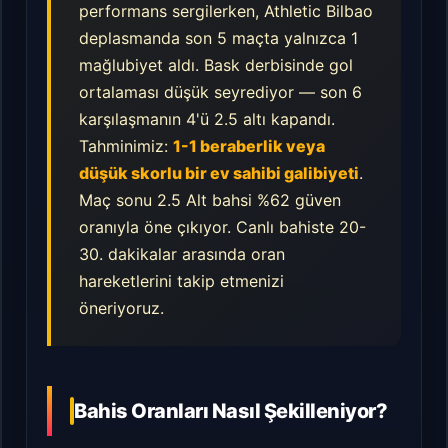
performans sergilerken, Athletic Bilbao
deplasmanda son 5 maçta yalnızca 1
mağlubiyet aldı. Bask derbisinde gol
ortalaması düşük seyrediyor — son 6
karşılaşmanın 4'ü 2.5 altı kapandı.
Tahminimiz:
1-1 beraberlik veya
düşük skorlu bir ev sahibi galibiyeti
.
Maç sonu 2.5 Alt bahsi %62 güven
oranıyla öne çıkıyor. Canlı bahiste 20-
30. dakikalar arasında oran
hareketlerini takip etmenizi
öneriyoruz.
Bahis Oranları Nasıl Şekilleniyor?