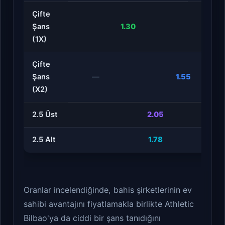
Çifte
Şans
1.30
—
(1X)
Çifte
Şans
—
1.55
(X2)
2.5 Üst
2.05
2.5 Alt
1.78
Oranlar incelendiğinde, bahis şirketlerinin ev
sahibi avantajını fiyatlamakla birlikte Athletic
Bilbao'ya da ciddi bir şans tanıdığını