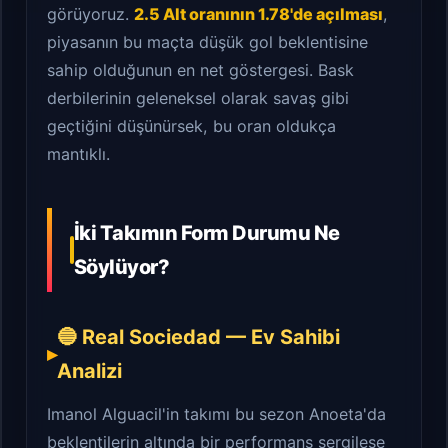
görüyoruz.
2.5 Alt oranının 1.78'de açılması
,
piyasanın bu maçta düşük gol beklentisine
sahip olduğunun en net göstergesi. Bask
derbilerinin geleneksel olarak savaş gibi
geçtiğini düşünürsek, bu oran oldukça
mantıklı.
İki Takımın Form Durumu Ne
Söylüyor?
🔵 Real Sociedad — Ev Sahibi
Analizi
Imanol Alguacil'in takımı bu sezon Anoeta'da
beklentilerin altında bir performans sergilese