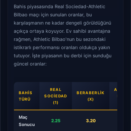
Bahis piyasasında Real Sociedad-Athletic
Bilbao maçı için sunulan oranlar, bu
karşılaşmanın ne kadar dengeli görüldüğünü
açıkça ortaya koyuyor. Ev sahibi avantajına
rağmen, Athletic Bilbao'nun bu sezondaki
istikrarlı performansı oranları oldukça yakın
tutuyor. İşte piyasanın bu derbi için sunduğu
güncel oranlar:
REAL
ATHLET
BAHIS
BERABERLIK
SOCIEDAD
BILBA
TÜRÜ
(X)
(1)
(2)
Maç
2.25
3.20
3.40
Sonucu