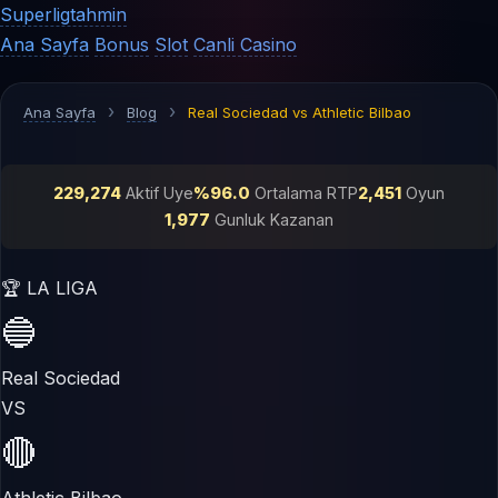
Superligtahmin
Ana Sayfa
Bonus
Slot
Canli Casino
›
›
Ana Sayfa
Blog
Real Sociedad vs Athletic Bilbao
229,274
Aktif Uye
%96.0
Ortalama RTP
2,451
Oyun
1,977
Gunluk Kazanan
🏆 LA LIGA
🔵
Real Sociedad
VS
🔴
Athletic Bilbao