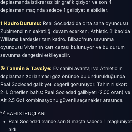
deplasmanda istikrarsız bir grafik çiziyor ve son 4
deplasman maçında sadece 1 galibiyet alabildiler.
⚕️ Kadro Durumu:
Real Sociedad'da orta saha oyuncusu
Zubimendi'nin sakatlığı devam ederken, Athletic Bilbao'da
Williams kardeşler tam kadro. Bilbao'nun savunma
oyuncusu Vivian'ın kart cezası bulunuyor ve bu durum
savunma dengesini etkileyebilir.
🎯 Tahmin & Tavsiye:
Ev sahibi avantajı ve Athletic'in
deplasman zorlanması göz önünde bulundurulduğunda
Real Sociedad galibiyeti değerli görünüyor. Tahmini skor:
2-1. Önerilen bahis: Real Sociedad galibiyeti (2.00 oran) ve
Alt 2.5 Gol kombinasyonu güvenli seçenekler arasında.
💡
BAHIS İPUÇLARI
Real Sociedad evinde son 8 maçta sadece 1 mağlubiyet
aldı