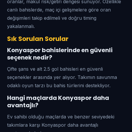
oranlar, makul risk/getiri dengesi sunuyor. Özellikle
canlı bahislerde, maç içi gelişmelere göre oran
değişimleri takip edilmeli ve doğru timing
yakalanmalı.
Sık Sorulan Sorular
Konyaspor bahislerinde en güvenli
seçenek nedir?
Çifte şans ve alt 2.5 gol bahisleri en güvenli
seçenekler arasında yer alıyor. Takımın savunma
odaklı oyun tarzı bu bahis türlerini destekliyor.
Hangi maçlarda Konyaspor daha
avantajlı?
Ev sahibi olduğu maçlarda ve benzer seviyedeki
takımlara karşı Konyaspor daha avantajlı