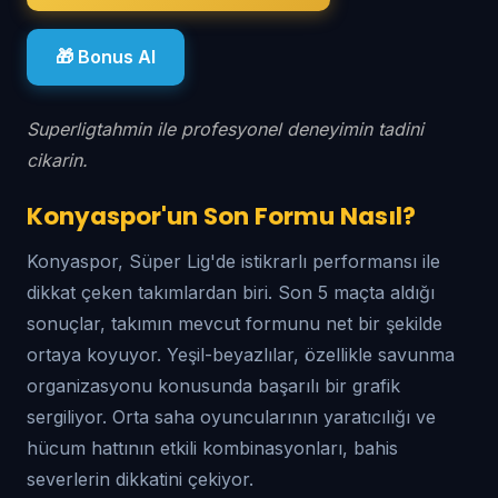
🎁 Bonus Al
Superligtahmin ile profesyonel deneyimin tadini
cikarin.
Konyaspor'un Son Formu Nasıl?
Konyaspor, Süper Lig'de istikrarlı performansı ile
dikkat çeken takımlardan biri. Son 5 maçta aldığı
sonuçlar, takımın mevcut formunu net bir şekilde
ortaya koyuyor. Yeşil-beyazlılar, özellikle savunma
organizasyonu konusunda başarılı bir grafik
sergiliyor. Orta saha oyuncularının yaratıcılığı ve
hücum hattının etkili kombinasyonları, bahis
severlerin dikkatini çekiyor.