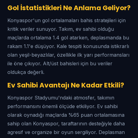
Gol İstatistikleri Ne Anlama Geliyor?
Konyaspor'un gol ortalamaları bahis stratejileri için
kritik veriler sunuyor. Takım, ev sahibi olduğu
maçlarda ortalama 1.4 gol atarken, deplasmanda bu
rakam 1.1'e düşüyor. Kale tespiti konusunda istikrarlı
olan yeşil-beyazlılar, özellikle ilk yarı performansları
ile öne çıkıyor. Alt/üst bahisleri için bu veriler
oldukça değerli.
Ev Sahibi Avantajı Ne Kadar Etkili?
Konyaspor Stadyumu'ndaki atmosfer, takımın
performansını önemli ölçüde etkiliyor. Ev sahibi
olarak oynadığı maçlarda %65 puan ortalamasına
sahip olan Konyaspor, taraftarının desteğiyle daha
agresif ve organize bir oyun sergiliyor. Deplasman