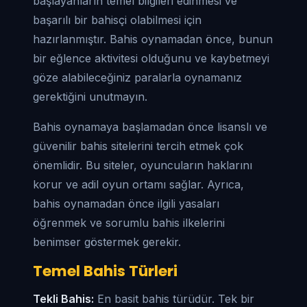
başlayanların temel bilgileri edinmesi ve
başarılı bir bahisçi olabilmesi için
hazırlanmıştır. Bahis oynamadan önce, bunun
bir eğlence aktivitesi olduğunu ve kaybetmeyi
göze alabileceğiniz paralarla oynamanız
gerektiğini unutmayın.
Bahis oynamaya başlamadan önce lisanslı ve
güvenilir bahis sitelerini tercih etmek çok
önemlidir. Bu siteler, oyuncuların haklarını
korur ve adil oyun ortamı sağlar. Ayrıca,
bahis oynamadan önce ilgili yasaları
öğrenmek ve sorumlu bahis ilkelerini
benimser göstermek gerekir.
Temel Bahis Türleri
Tekli Bahis:
En basit bahis türüdür. Tek bir