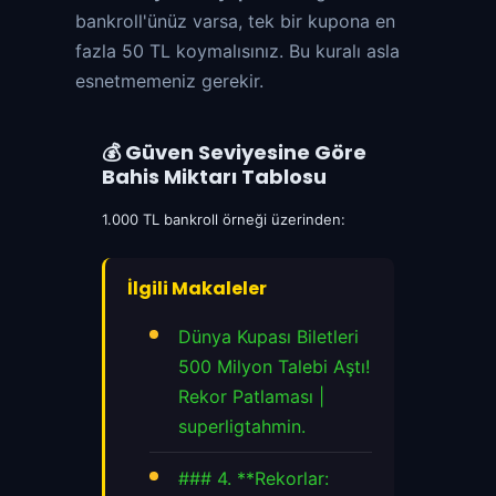
bankroll'ünüz varsa, tek bir kupona en
fazla 50 TL koymalısınız. Bu kuralı asla
esnetmemeniz gerekir.
💰 Güven Seviyesine Göre
Bahis Miktarı Tablosu
1.000 TL bankroll örneği üzerinden:
İlgili Makaleler
Dünya Kupası Biletleri
500 Milyon Talebi Aştı!
Rekor Patlaması |
superligtahmin.
### 4. **Rekorlar: