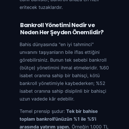
eritecek tuzaklardır.
Bankroll Yönetimi Nedir ve
Neden Her Şeyden Önemlidir?
Bahis dünyasında "en iyi tahminci"
unvanını taşıyanların bile iflas ettiğini
görebilirsiniz. Bunun tek sebebi bankroll
(bütçe) yönetimini ihmal etmeleridir. %60
isabet oranına sahip bir bahisçi, kötü
bankroll yönetimiyle kaybederken; %52
isabet oranına sahip disiplinli bir bahisçi
uzun vadede kâr edebilir.
Temel prensip şudur:
Tek bir bahise
toplam bankroll'ünüzün %1 ile %5'i
arasında yatırım yapın.
Örneğin 1.000 TL