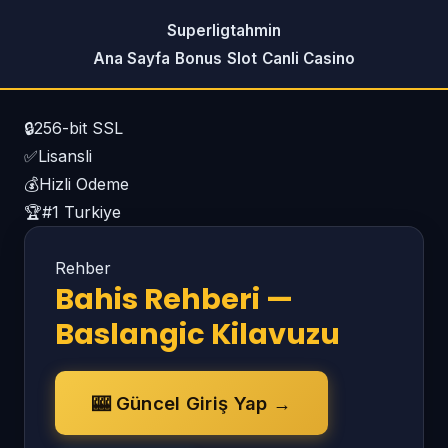
Superligtahmin
Ana Sayfa
Bonus
Slot
Canli Casino
🔒
256-bit SSL
✅
Lisansli
💰
Hizli Odeme
🏆
#1 Turkiye
Rehber
Bahis Rehberi —
Baslangic Kilavuzu
🎰 Güncel Giriş Yap →