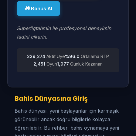
🎁 Bonus Al
Superligtahmin ile profesyonel deneyimin
tadini cikarin.
229,274
Aktif Uye
%96.0
Ortalama RTP
2,451
Oyun
1,977
Gunluk Kazanan
Bahis Dünyasına Giriş
Bahis dünyası, yeni başlayanlar için karmaşık
görünebilir ancak doğru bilgilerle kolayca
öğrenilebilir. Bu rehber, bahis oynamaya yeni