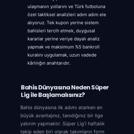
ulaşmanın yollarını ve Türk futboluna
özel taktiksel analizleri adım adım ele
alıyoruz. Tek kupon yerine sistem
bahisleri tercih etmek, duygusal
kararlar yerine veriye dayalı analiz
yapmak ve maksimum %5 bankroll
kuralını uygulamak, uzun vadede
kârlılığın anahtarıdır.
Bahis Dünyasına Neden Süper
Lig ile Başlamalısınız?
Bahis dünyasına ilk adımı atarken en
büyük avantajınız, tanıdığınız bir lige
yatırım yapmaktır. Süper Lig'i haftalık
takip eden biri olarak takımların form