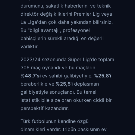
durumunu, sakatlık haberlerini ve teknik
direktör değişikliklerini Premier Lig veya
La Liga'dan çok daha yakından bilirsiniz.
Bu "bilgi avantajı", profesyonel
bahisçilerin sürekli aradığı en değerli
varlıktır.
2023/24 sezonunda Süper Lig'de toplam
306 maç oynandı ve bu maçların
%48,7'si
ev sahibi galibiyetiyle,
%25,8'i
beraberlikle ve
%25,5'i
deplasman
galibiyetiyle sonuçlandı. Bu temel
istatistik bile size oran okurken ciddi bir
perspektif kazandırır.
Türk futbolunun kendine özgü
dinamikleri vardır: tribün baskısının ev