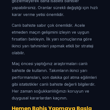
gözlemleyerek daha isabetli bahisler
yapabilirsiniz. Oranlar sürekli değiştiği için hızlı
karar verme yetisi önemlidir.
Canlı bahiste sabır çok önemlidir. Acele
etmeden maçın gelişimini izleyin ve uygun
fırsatları bekleyin. İlk yarı sonuçlarına göre
ikinci yarı tahminleri yapmak etkili bir strateji
olabilir.
Maç öncesi yaptığınız araştırmaları canlı
bahiste de kullanın. Takımların ikinci yarı
performansları, son dakika gol atma eğilimleri
gibi istatistikler canlı bahiste değerli bilgilerdir.
Her zaman soğukkanlılığınızı koruyun ve
duygusal kararlardan kaçının.
Hemen Bahis Yapmaya Basla