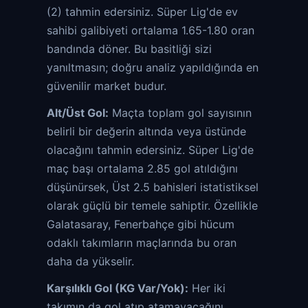
(2) tahmin edersiniz. Süper Lig'de ev
sahibi galibiyeti ortalama 1.65-1.80 oran
bandında döner. Bu basitliği sizi
yanıltmasın; doğru analiz yapıldığında en
güvenilir market budur.
Alt/Üst Gol:
Maçta toplam gol sayısının
belirli bir değerin altında veya üstünde
olacağını tahmin edersiniz. Süper Lig'de
maç başı ortalama 2.85 gol atıldığını
düşünürsek, Üst 2.5 bahisleri istatistiksel
olarak güçlü bir temele sahiptir. Özellikle
Galatasaray, Fenerbahçe gibi hücum
odaklı takımların maçlarında bu oran
daha da yükselir.
Karşılıklı Gol (KG Var/Yok):
Her iki
takımın da gol atıp atamayacağını