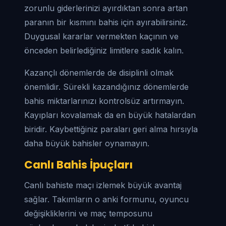
zorunlu giderlerinizi ayırdıktan sonra artan
paranın bir kısmını bahis için ayırabilirsiniz.
Duygusal kararlar vermekten kaçının ve
önceden belirlediğiniz limitlere sadık kalın.
Kazançlı dönemlerde de disiplinli olmak
önemlidir. Sürekli kazandığınız dönemlerde
bahis miktarlarınızı kontrolsüz artırmayın.
Kayıpları kovalamak da en büyük hatalardan
biridir. Kaybettiğiniz paraları geri alma hırsıyla
daha büyük bahisler oynamayın.
Canlı Bahis İpuçları
Canlı bahiste maçı izlemek büyük avantaj
sağlar. Takımların o anki formunu, oyuncu
değişikliklerini ve maç temposunu