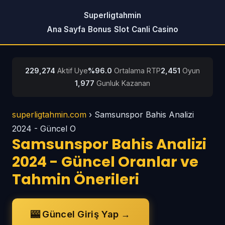
Superligtahmin
Ana Sayfa
Bonus
Slot
Canli Casino
229,274
Aktif Uye
%96.0
Ortalama RTP
2,451
Oyun
1,977
Gunluk Kazanan
superligtahmin.com
› Samsunspor Bahis Analizi
2024 - Güncel O
Samsunspor Bahis Analizi
2024 - Güncel Oranlar ve
Tahmin Önerileri
🎰 Güncel Giriş Yap →