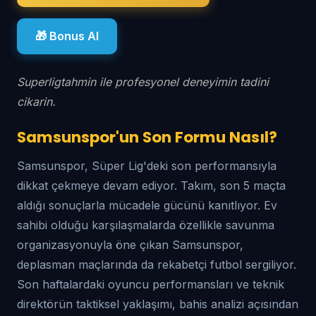
🎁 Bonus Al
Superligtahmin ile profesyonel deneyimin tadini
cikarin.
Samsunspor'un Son Formu Nasıl?
Samsunspor, Süper Lig'deki son performansıyla
dikkat çekmeye devam ediyor. Takım, son 5 maçta
aldığı sonuçlarla mücadele gücünü kanıtlıyor. Ev
sahibi olduğu karşılaşmalarda özellikle savunma
organizasyonuyla öne çıkan Samsunspor,
deplasman maçlarında da rekabetçi futbol sergiliyor.
Son haftalardaki oyuncu performansları ve teknik
direktörün taktiksel yaklaşımı, bahis analizi açısından