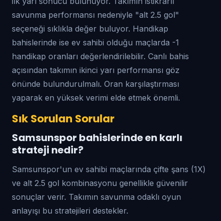
ilk yarı sonucu bulunuyor. Takımın istikrarlı
savunma performansı nedeniyle "alt 2.5 gol"
seçeneği sıklıkla değer buluyor. Handikap
bahislerinde ise ev sahibi olduğu maçlarda -1
handikap oranları değerlendirilebilir. Canlı bahis
açısından takımın ikinci yarı performansı göz
önünde bulundurulmalı. Oran karşılaştırması
yaparak en yüksek verimi elde etmek önemli.
Sık Sorulan Sorular
Samsunspor bahislerinde en karlı
strateji nedir?
Samsunspor'un ev sahibi maçlarında çifte şans (1X)
ve alt 2.5 gol kombinasyonu genellikle güvenilir
sonuçlar verir. Takımın savunma odaklı oyun
anlayışı bu stratejileri destekler.