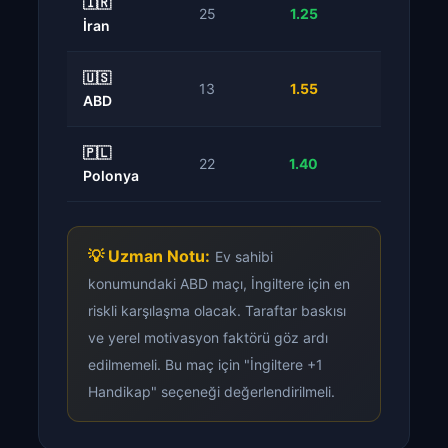
🇮🇷
25
1.25
5.50
İran
🇺🇸
13
1.55
3.80
ABD
🇵🇱
22
1.40
4.20
Polonya
💡 Uzman Notu:
Ev sahibi
konumundaki ABD maçı, İngiltere için en
riskli karşılaşma olacak. Taraftar baskısı
ve yerel motivasyon faktörü göz ardı
edilmemeli. Bu maç için "İngiltere +1
Handikap" seçeneği değerlendirilmeli.