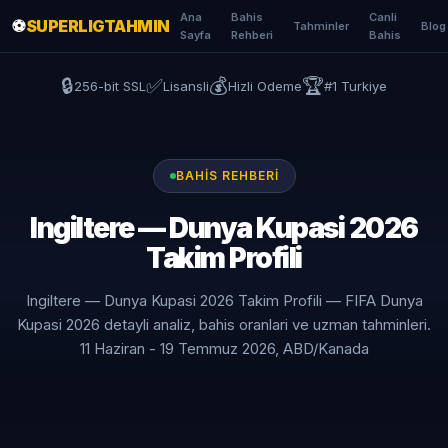
Ana
Bahis
Canli
⚽
SUPERLIGTAHMIN
Tahminler
Blog
Sayfa
Rehberi
Bahis
🔒
✅
💰
🏆
256-bit SSL
Lisansli
Hizli Odeme
#1 Turkiye
BAHIS REHBERI
Ingiltere — Dunya Kupasi 2026
Takim Profili
Ingiltere — Dunya Kupasi 2026 Takim Profili — FIFA Dunya
Kupasi 2026 detayli analiz, bahis oranlari ve uzman tahminleri.
11 Haziran - 19 Temmuz 2026, ABD/Kanada