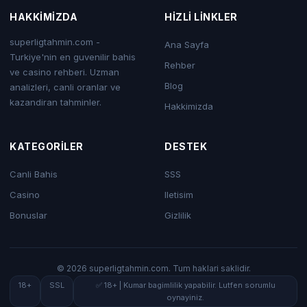
HAKKIMIZDA
HIZLI LINKLER
superligtahmin.com -
Ana Sayfa
Turkiye'nin en guvenilir bahis
Rehber
ve casino rehberi. Uzman
Blog
analizleri, canli oranlar ve
kazandiran tahminler.
Hakkimizda
KATEGORILER
DESTEK
Canli Bahis
SSS
Casino
Iletisim
Bonuslar
Gizlilik
© 2026 superligtahmin.com. Tum haklari saklidir.
18+
SSL
✅ 18+ | Kumar bagimlilik yapabilir. Lutfen sorumlu
oynayiniz.