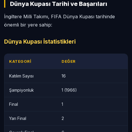
Dünya Kupası Tarihi ve Başarıları
İngiltere Milli Takımı, FIFA Dünya Kupası tarihinde
önemli bir yere sahip:
Dünya Kupası İstatistikleri
KATEGORI
DEĞER
Katılım Sayısı
16
Şampiyonluk
1 (1966)
Final
1
Yarı Final
2