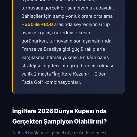
turnuvada gerçek bir şampiyonluk adayıdır.
Bahisçiler için şampiyonluk oranı ortalama
+550 ile +650
arasında seyrediyor. Grup
aşaması geçişi neredeyse kesin
görünürken, turnuvanın son aşamalarında
Fransa ve Brezilya gibi güçlü rakiplerle
karşılaşma ihtimali yüksek. En kârlı bahis
stratejisi: İngiltere'nin grup birincisi olması
ve ilk 2 maçta "İngiltere Kazanır + 2'den
Fazla Gol" kombinasyonları.
İngiltere 2026 Dünya Kupası'nda
Gerçekten Şampiyon Olabilir mi?
Tarihsel bağlam ve güncel güç değerlendirmesi