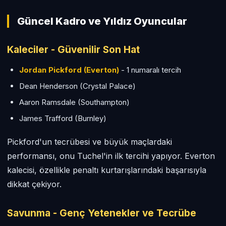
Güncel Kadro ve Yıldız Oyuncular
Kaleciler - Güvenilir Son Hat
Jordan Pickford (Everton)
- 1 numaralı tercih
Dean Henderson (Crystal Palace)
Aaron Ramsdale (Southampton)
James Trafford (Burnley)
Pickford'un tecrübesi ve büyük maçlardaki
performansı, onu Tuchel'in ilk tercihi yapıyor. Everton
kalecisi, özellikle penaltı kurtarışlarındaki başarısıyla
dikkat çekiyor.
Savunma - Genç Yetenekler ve Tecrübe