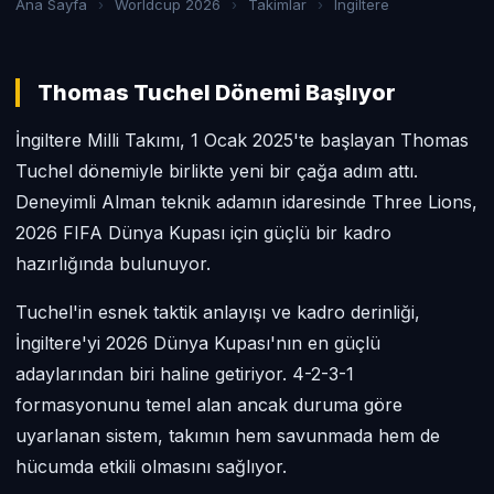
Ana Sayfa
›
Worldcup 2026
›
Takimlar
›
Ingiltere
Thomas Tuchel Dönemi Başlıyor
İngiltere Milli Takımı, 1 Ocak 2025'te başlayan Thomas
Tuchel dönemiyle birlikte yeni bir çağa adım attı.
Deneyimli Alman teknik adamın idaresinde Three Lions,
2026 FIFA Dünya Kupası için güçlü bir kadro
hazırlığında bulunuyor.
Tuchel'in esnek taktik anlayışı ve kadro derinliği,
İngiltere'yi 2026 Dünya Kupası'nın en güçlü
adaylarından biri haline getiriyor. 4-2-3-1
formasyonunu temel alan ancak duruma göre
uyarlanan sistem, takımın hem savunmada hem de
hücumda etkili olmasını sağlıyor.