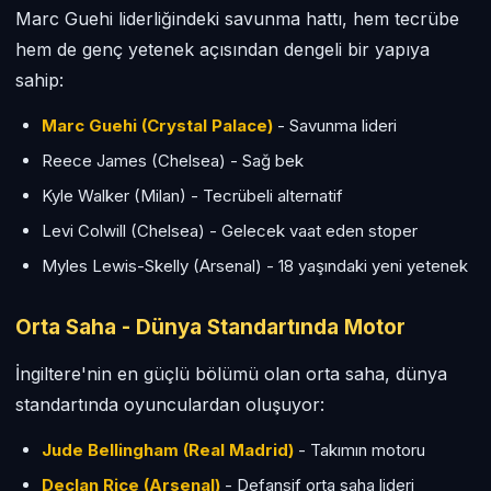
Marc Guehi liderliğindeki savunma hattı, hem tecrübe
hem de genç yetenek açısından dengeli bir yapıya
sahip:
Marc Guehi (Crystal Palace)
- Savunma lideri
Reece James (Chelsea) - Sağ bek
Kyle Walker (Milan) - Tecrübeli alternatif
Levi Colwill (Chelsea) - Gelecek vaat eden stoper
Myles Lewis-Skelly (Arsenal) - 18 yaşındaki yeni yetenek
Orta Saha - Dünya Standartında Motor
İngiltere'nin en güçlü bölümü olan orta saha, dünya
standartında oyunculardan oluşuyor:
Jude Bellingham (Real Madrid)
- Takımın motoru
Declan Rice (Arsenal)
- Defansif orta saha lideri