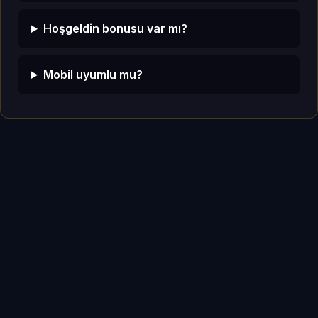
Hoşgeldin bonusu var mı?
Mobil uyumlu mu?