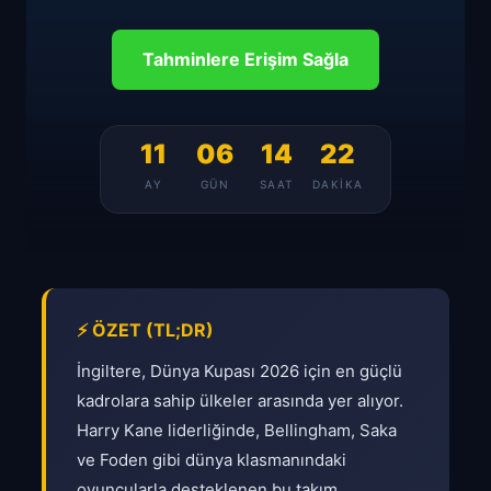
Tahminlere Erişim Sağla
11
06
14
22
AY
GÜN
SAAT
DAKIKA
⚡ ÖZET (TL;DR)
İngiltere, Dünya Kupası 2026 için en güçlü
kadrolara sahip ülkeler arasında yer alıyor.
Harry Kane liderliğinde, Bellingham, Saka
ve Foden gibi dünya klasmanındaki
oyuncularla desteklenen bu takım,