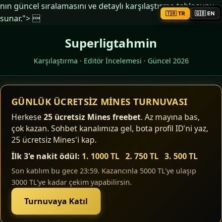
nın güncel sıralamasını ve detaylı karşılaştırma tablosunu
🇹🇷 TR
🇬🇧 EN
sunar.">

Superligtahmin
Karşılaştırma · Editör İncelemesi · Güncel 2026
GÜNLÜK ÜCRETSİZ MİNES TURNUVASI
Herkese
25 ücretsiz Mines freebet
. Az mayına bas,
çok kazan. Sohbet kanalımıza gel, bota profil ID'ni yaz,
25 ücretsiz Mines'i kap.
İlk 3'e nakit ödül:
1. 1000 TL
2. 750 TL
3. 500 TL
Son katılım bu gece 23:59. Kazancınla 5000 TL'ye ulaşıp
3000 TL'ye kadar çekim yapabilirsin.
Turnuvaya Katıl