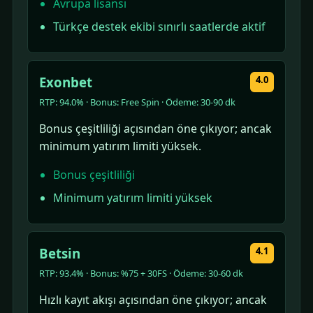
Avrupa lisansı
Türkçe destek ekibi sınırlı saatlerde aktif
Exonbet
4.0
RTP: 94.0% · Bonus: Free Spin · Ödeme: 30-90 dk
Bonus çeşitliliği açısından öne çıkıyor; ancak
minimum yatırım limiti yüksek.
Bonus çeşitliliği
Minimum yatırım limiti yüksek
Betsin
4.1
RTP: 93.4% · Bonus: %75 + 30FS · Ödeme: 30-60 dk
Hızlı kayıt akışı açısından öne çıkıyor; ancak