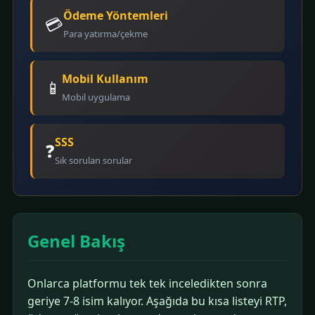
Ödeme Yöntemleri
💳
Para yatırma/çekme
Mobil Kullanım
📱
Mobil uygulama
SSS
❓
Sık sorulan sorular
Genel Bakış
Onlarca platformu tek tek inceledikten sonra
geriye 7-8 isim kalıyor. Aşağıda bu kısa listeyi RTP,