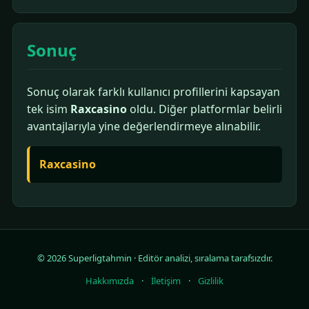
Sonuç
Sonuç olarak farklı kullanıcı profillerini kapsayan
tek isim
Raxcasino
oldu. Diğer platformlar belirli
avantajlarıyla yine değerlendirmeye alınabilir.
Raxcasino
© 2026 Superligtahmin · Editör analizi, sıralama tarafsızdır.
Hakkımızda
·
İletişim
·
Gizlilik