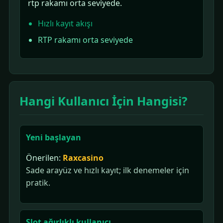
rtp rakamı orta seviyede.
Hızlı kayıt akışı
RTP rakamı orta seviyede
Hangi Kullanıcı İçin Hangisi?
Yeni başlayan
Önerilen:
Raxcasino
Sade arayüz ve hızlı kayıt; ilk denemeler için
pratik.
Slot ağırlıklı kullanıcı