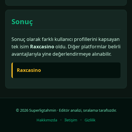
Sonuç
Sonuç olarak farklı kullanıcı profillerini kapsayan
tek isim
Raxcasino
oldu. Diğer platformlar belirli
avantajlarıyla yine değerlendirmeye alınabilir.
Raxcasino
© 2026 Superligtahmin · Editör analizi, sıralama tarafsızdır.
Hakkımızda
·
İletişim
·
Gizlilik