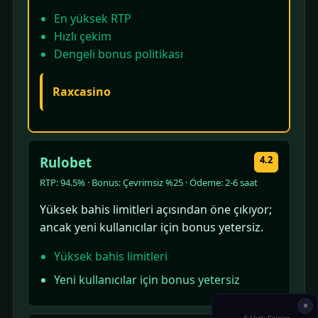
En yüksek RTP
Hızlı çekim
Dengeli bonus politikası
Raxcasino
Rulobet
4.2
RTP: 94.5% · Bonus: Çevrimsiz %25 · Ödeme: 2-6 saat
Yüksek bahis limitleri açısından öne çıkıyor;
ancak yeni kullanıcılar için bonus yetersiz.
Yüksek bahis limitleri
Yeni kullanıcılar için bonus yetersiz
×