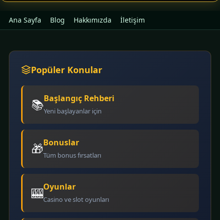
Ana Sayfa
Blog
Hakkımızda
İletişim
Popüler Konular
Başlangıç Rehberi
📚
Yeni başlayanlar için
Bonuslar
🎁
Tüm bonus fırsatları
Oyunlar
🎰
Casino ve slot oyunları