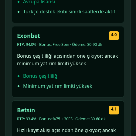
Avrupa lisansı
Türkçe destek ekibi sınırlı saatlerde aktif
Exonbet
4.0
RTP: 94.0% · Bonus: Free Spin · Ödeme: 30-90 dk
Bonus çeşitliliği açısından öne çıkıyor; ancak
minimum yatırım limiti yüksek.
Bonus çeşitliliği
Minimum yatırım limiti yüksek
Betsin
4.1
RTP: 93.4% · Bonus: %75 + 30FS · Ödeme: 30-60 dk
Hızlı kayıt akışı açısından öne çıkıyor; ancak